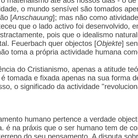
do o materialismo até aos nossos dias - o d
alidade, o mundo sensível são tomados ape
ão [
Anschauung
]; mas não como atividade
teceu que o lado activo foi desenvolvido, 
stractamente, pois que o idealismo natur
tal. Feuerbach quer objectos [
Objekte
] sen
ão toma a própria actividade humana como 
sência do Cristianismo, apenas a atitude t
 é tomada e fixada apenas na sua forma d
o, o significado da actividade "revolucionár
amento humano pertence a verdade object
a. é na práxis que o ser humano tem de co
 terreno do seu pensamento. A disputa sobr