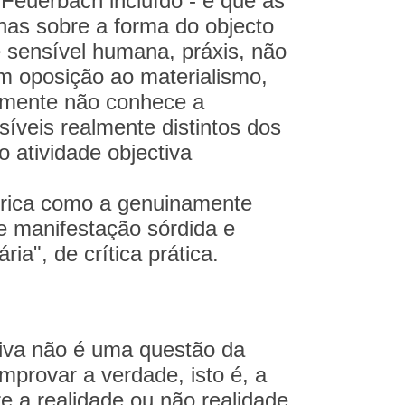
e Feuerbach incluído - é que as
nas sobre a forma do objecto
 sensível humana, práxis, não
em oposição ao materialismo,
almente não conhece a
síveis realmente distintos dos
atividade objectiva
eórica como a genuinamente
e manifestação sórdida e
ia", de crítica prática.
iva não é uma questão da
mprovar a verdade, isto é, a
e a realidade ou não realidade