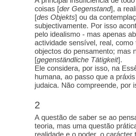
A principal insuficiência de to
coisas [
der Gegenstand
], a re
[
des Objekts
] ou da contemplaç
subjectivamente. Por isso acon
pelo idealismo - mas apenas ab
actividade sensível, real, como 
objectos do pensamento; mas n
[
gegenständliche Tätigkeit
].
Ele considera, por isso, na Es
humana, ao passo que a práxis
judaica. Não compreende, por iss
2
A questão de saber se ao pens
teoria, mas uma questão prátic
realidade e o poder, o carácter