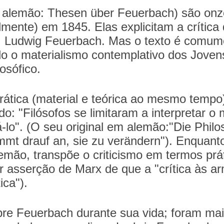
alemão: Thesen über Feuerbach) são onze 
lmente) em 1845. Elas explicitam a crítica
no, Ludwig Feuerbach. Mas o texto é comum
ndo o materialismo contemplativo dos Jove
osófico.
prática (material e teórica ao mesmo temp
ndo: "Filósofos se limitaram a interpretar 
-lo". (O seu original em alemão:"Die Phil
ömmt drauf an, sie zu verändern"). Enquant
lemão, transpõe o criticismo em termos prát
or asserção de Marx de que a "crítica às 
ica").
re Feuerbach durante sua vida; foram mais