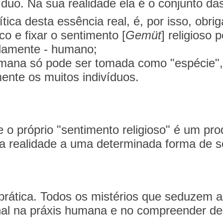
íduo. Na sua realidade ela é o conjunto das
ica desta essência real, é, por isso, obri
co e fixar o sentimento [
Gemüt
] religioso 
adamente - humano;
humana só pode ser tomada como "espécie", 
ente os muitos indivíduos.
 o próprio "sentimento religioso" é um prod
na realidade a uma determinada forma de s
prática. Todos os mistérios que seduzem a 
al na práxis humana e no compreender des