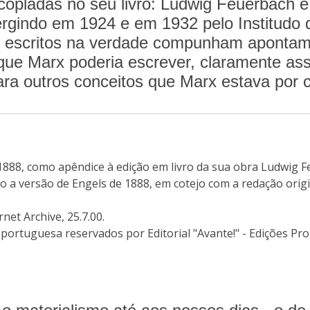
pladas no seu livro: Ludwig Feuerbach e o
mergindo em 1924 e em 1932 pelo Institudo
 escritos na verdade compunham apontame
e que Marx poderia escrever, claramente a
ra outros conceitos que Marx estava por cr
1888, como apêndice à edição em livro da sua obra Ludwig Fe
o a versão de Engels de 1888, em cotejo com a redação origi
et Archive, 25.7.00.
 portuguesa reservados por Editorial "Avante!" - Edições Pr